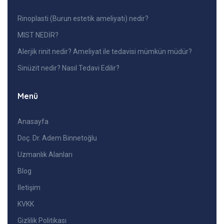
Rinoplasti (Burun estetik ameliyatı) nedir?
MIST NEDİR?
Alerjik rinit nedir? Ameliyat ile tedavisi mümkün müdür?
Sinüzit nedir? Nasıl Tedavi Edilir?
Menü
Anasayfa
Doç. Dr. Adem Binnetoğlu
Uzmanlık Alanları
Blog
İletişim
KVKK
Gizlilik Politikası