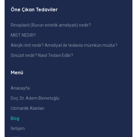
Öne Çıkan Tedaviler
Rinoplasti (Burun estetik ameliyatı) nedir?
MIST NEDİR?
Alerjik rinit nedir? Ameliyat ile tedavisi mümkün müdür?
Sinüzit nedir? Nasıl Tedavi Edilir?
Menü
Anasayfa
Doç. Dr. Adem Binnetoğlu
Uzmanlık Alanları
Blog
İletişim