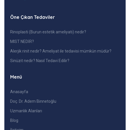
Öne Çıkan Tedaviler
Rinoplasti (Burun estetik ameliyatı) nedir?
MIST NEDİR?
Alerjik rinit nedir? Ameliyat ile tedavisi mümkün müdür?
Sinüzit nedir? Nasıl Tedavi Edilir?
Menü
Anasayfa
Doç. Dr. Adem Binnetoğlu
Uzmanlık Alanları
Blog